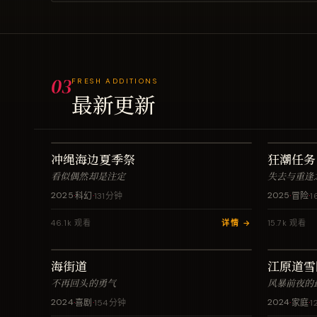
03
FRESH ADDITIONS
最新更新
韩国
日本
★
8.0
冲绳海边夏季祭
狂潮任务
看似偶然却是注定
失去与重逢
2025
·
·
2025
·
·
科幻
131分钟
冒险
1
46.1
k 观看
详情 →
15.7
k 观看
日本
日本
★
7.7
海街道
江原道雪
不再回头的勇气
风暴前夜的
2024
·
·
2024
·
·
喜剧
154分钟
家庭
1