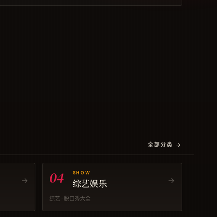
全部分类
→
04
SHOW
→
→
综艺娱乐
综艺 · 脱口秀大全