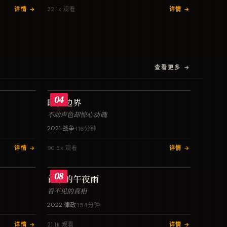
详情 →
22.1
k 观看
详情 →
查看更多
→
日本
04
★
9.2
★
9.2
暗夜边界
不动声色却惊心动魄
2021
·
·
战争
116分钟
详情 →
90.5
k 观看
详情 →
日本
08
★
9.1
★
9.1
首尔的午夜雨
看不见的真相
2022
·
·
律政
154分钟
详情 →
21.1
k 观看
详情 →