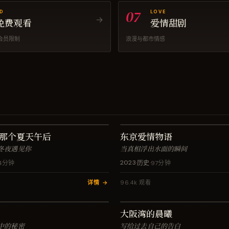
07
D
LOVE
→
免费观看
爱情甜剧
无会员限制
浪漫与都市情感
日本
★
8.6
那个夏天午后
东京爱情物语
冬夜遇见你
当真相浮出水面的瞬间
2023
·
·
14分钟
历史
97分钟
详情 →
96.4
k 观看
韩国
★
8.7
大阪湾的晨曦
中的秘密
写给过去自己的告白