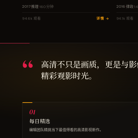
2017
·
·
2016
·
·
推理
160分钟
律政
1
94.6
k 观看
详情 →
94.1
k 观看
“
高清不只是画质，更是与影
精彩观影时光。
01
每日精选
编辑团队精挑当下最值得看的高清影视新作。