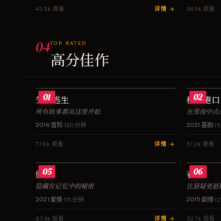
43.5
k 观看
详情 →
34.5
k 观看
04
TOP RATED
高分佳作
韩国
韩国
01
02
★
9.4
失控逃生
横滨港口
所有故事都从这里开始
在黑夜中点
2016
·
·
2021
·
·
冒险
130分钟
喜剧
1
77.0
k 观看
详情 →
57.2
k 观看
韩国
日本
05
06
★
9.2
倒影
春恋
隐藏在记忆中的秘密
比悬疑更悬
2021
·
·
2015
·
·
爱情
115分钟
剧情
1
67.4
k 观看
详情 →
32.7
k 观看