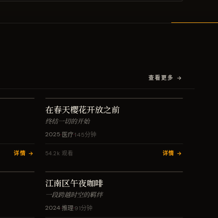
查看更多
→
韩国
★
7.0
★
8.5
在春天樱花开放之前
终结一切的开始
2025
·
·
医疗
145分钟
详情 →
54.2
k 观看
详情 →
韩国
★
7.2
★
8.9
江南区午夜咖啡
一段跨越时空的羁绊
2024
·
·
推理
91分钟