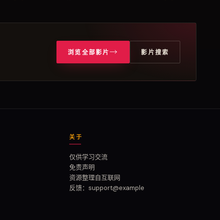
→
浏览全部影片
影片搜索
关于
仅供学习交流
免责声明
资源整理自互联网
反馈：support@example