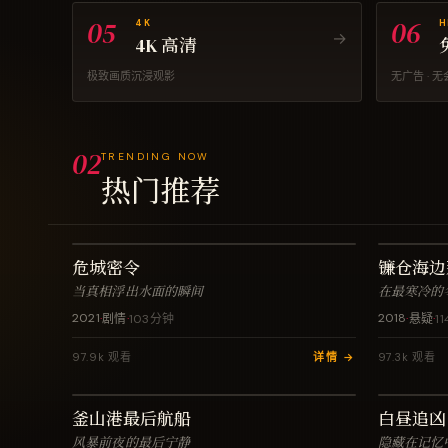
05
06
4K
H
→
4K 高清
极致画质沉浸观影
无广告 · 
02
TRENDING NOW
热门推荐
日本
日韩合拍
★
8.0
危城密令
镰仓海边
当真相浮出水面的瞬间
在最寒冷的
2021
·
·
2018
·
·
剧情
103分钟
悬疑
1
97.9
k 观看
详情 →
97.3
k 观看
日本
日本
★
8.1
釜山港最后航船
白昼追凶
风暴前夜的最后宁静
隐藏在记忆