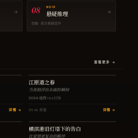
08
NOIR
→
→
悬疑推理
烧脑 · 高分悬疑佳作
查看更多
→
日本
★
6.8
★
6.3
江原道之春
当真相浮出水面的瞬间
2024
·
·
动作
164分钟
详情 →
95.4
k 观看
详情 →
日本
★
7.5
★
8.9
横滨港旧灯塔下的告白
比爱情更复杂的羁绊