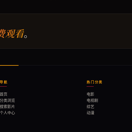
费观看
。
导航
热门分类
首页
电影
分类浏览
电视剧
搜索影片
综艺
个人中心
动漫