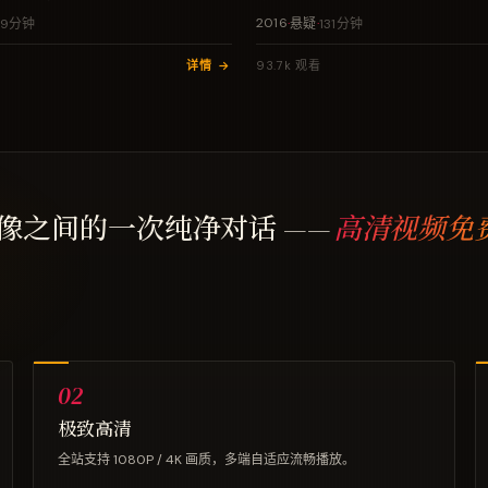
2016
·
·
49分钟
悬疑
131分钟
详情 →
93.7
k 观看
像之间的一次纯净对话 ——
高清视频免
02
极致高清
全站支持 1080P / 4K 画质，多端自适应流畅播放。